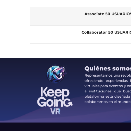
Associate 50 USUARIO
Collaborator 50 USUARI
Quiénes somo
Representamos una revoluci
ofreciendo experiencias
virtuales para eventos y co
a instituciones que bus
plataforma está diseñada
colaboramos en el mundo d