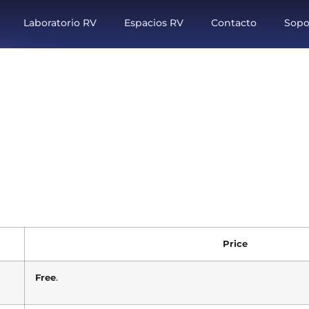
Laboratorio RV
Espacios RV
Contacto
Sopo
Price
Free
.