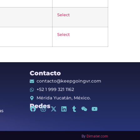
Select
Select
Contacto
contacto@keepgoingvr.com
+52 1 999 321 1162
Mérida Yucatán, México.
Redes
as
By
Dimater.com